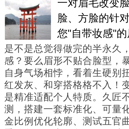
一对眉毛改变
脸、方脸的针
您"自带妆感"
是不是总觉得做完的半永久
感？要么眉形不贴合脸型，
自身气场相悖，看着生硬别
红发灰、和穿搭格格不入！
是精准适配个人特质。久匠
测，搭建一套标准化、可量
金比例优化轮廓、测试五官